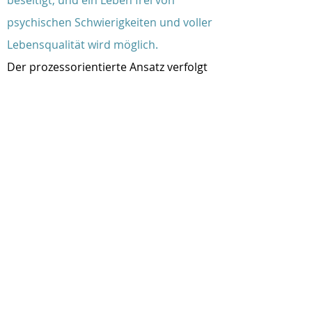
beseitigt, und ein Leben frei von
psychischen Schwierigkeiten und voller
Lebensqualität wird möglich.
Der prozessorientierte Ansatz verfolgt
also im Gegensatz zu jahrelanger
Therapie (z.B. Gesprächstherapie), in
der gelernt wird mit dem Störungsbild
zu leben und Symptome "in den Griff zu
bekommen", das Ziel rasch und
nachhaltig die Ursachen zu verarbeiten,
und die Symptome loszuwerden.