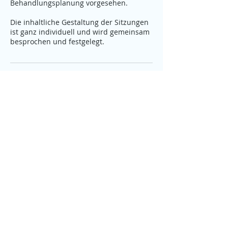
Behandlungsplanung vorgesehen.
Die inhaltliche Gestaltung der Sitzungen
ist ganz individuell und wird gemeinsam
besprochen und festgelegt.
Umbuchung & Kündigung
Details entnehmen Sie bitte den AGB
Kontaktangaben
06508887549
mail@stellasommer.at
Felsenstraße 10, 9065 Ebenthal in
Kärnten, Österreich