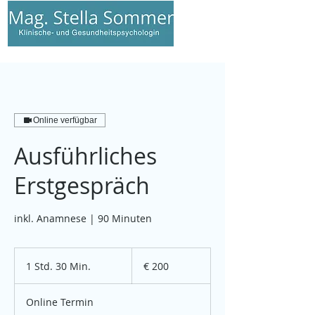
Anmelden
Online verfügbar
Ausführliches
Erstgespräch
inkl. Anamnese | 90 Minuten
200
Euro
1 Std. 30 Min.
1
€ 200
S
t
Online Termin
d